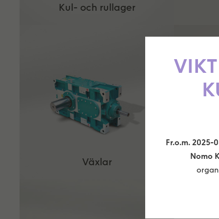
Kul- och rullager
VIKT
K
Fr.o.m. 2025-
Nomo K
Växlar
organ