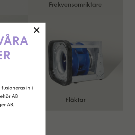
Frekvensomriktare
 VÅRA
ER
fusioneras in i
behör AB
Fläktar
er AB.