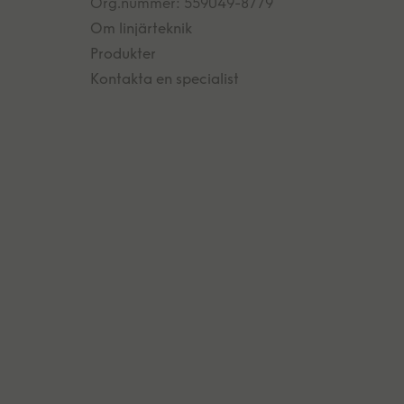
Org.nummer: 559049-8779
Om linjärteknik
Produkter
Kontakta en specialist