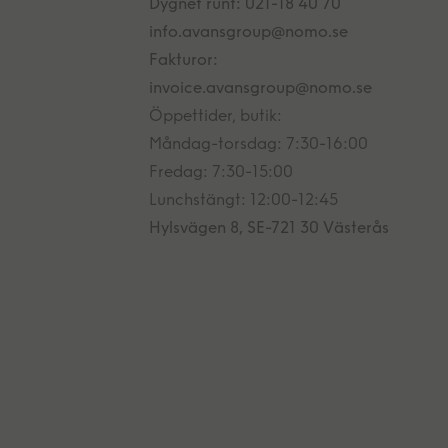
Dygnet runt: 021-18 40 70
info.avansgroup@nomo.se
Fakturor:
invoice.avansgroup@nomo.se
Öppettider, butik:
Måndag-torsdag: 7:30-16:00
Fredag: 7:30-15:00
Lunchstängt: 12:00-12:45
Hylsvägen 8, SE-721 30 Västerås