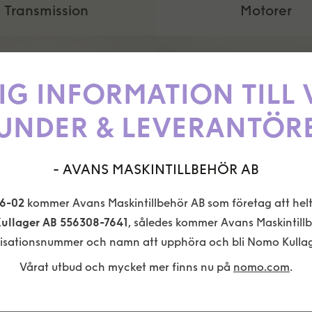
Transmission
Motorer
IG INFORMATION TILL
UNDER & LEVERANTÖR
- AVANS MASKINTILLBEHÖR AB
06-02
kommer Avans Maskintillbehör AB som företag att helt 
ullager AB 556308-7641
, således kommer Avans Maskintill
Domkrafter
Tätningar
isationsnummer och namn att upphöra och bli Nomo Kullag
Vårat utbud och mycket mer finns nu på
nomo.com
.