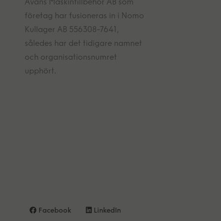
Avans Maskintillbehör AB som
företag har fusioneras in i Nomo
Kullager AB 556308-7641,
således har det tidigare namnet
och organisationsnumret
upphört.
Facebook
LinkedIn