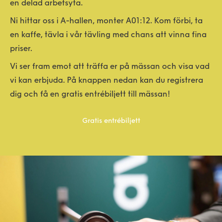
en delad arbetsyta.
Ni hittar oss i A-hallen, monter A01:12. Kom förbi, ta
en kaffe, tävla i vår tävling med chans att vinna fina
priser.
Vi ser fram emot att träffa er på mässan och visa vad
vi kan erbjuda. På knappen nedan kan du registrera
dig och få en gratis entrébiljett till mässan!
Gratis entrébiljett