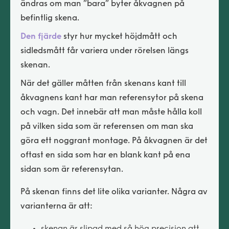
ändras om man ”bara” byter åkvagnen på
befintlig skena.
Den fjärde
styr hur mycket höjdmått och
sidledsmått får variera under rörelsen längs
skenan.
När det gäller måtten från skenans kant till
åkvagnens kant har man referensytor på skena
och vagn. Det innebär att man måste hålla koll
på vilken sida som är referensen om man ska
göra ett noggrant montage. På åkvagnen är det
oftast en sida som har en blank kant på ena
sidan som är referensytan.
På skenan finns det lite olika varianter. Några av
varianterna är att:
skenan är slipad med så hög precision att